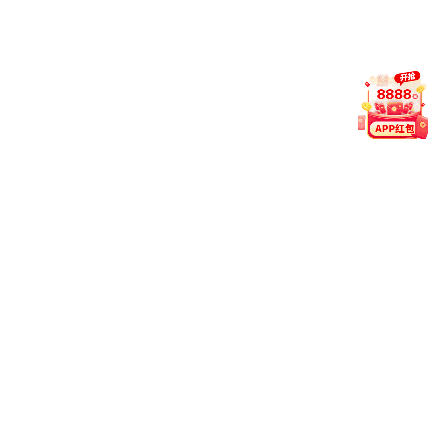
【界面清晰】
操作逻辑清楚，找比赛不绕路，设置也很人性化，第一次用
就能上手。
【功能全】
不只是直播和比分，球队数据、历史战绩、技术统计全都配
齐，用起来顺手。
【跨设备流畅】
家里电视、手机、平板都试过，同账号同步没问题，体验一
致性很高。