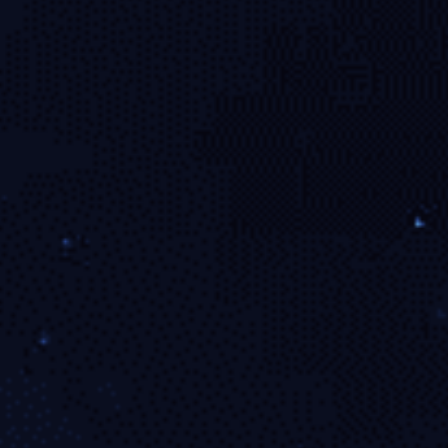
不敷
卡，nba竞猜手机在线官网-nba
竞猜中国 在网络优化这块做得不
错。
【跨设备流畅】
据、
家里电视、手机、平板都试过，
齐，
同账号同步没问题，体验一致性
很高。
的见证。