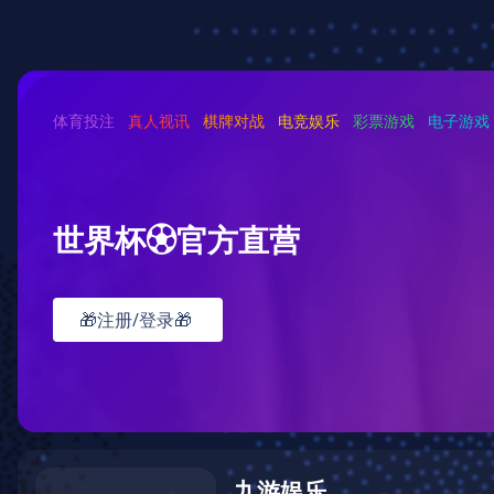
让体育更贴近你
NBA竞猜官网 APP 以用户体验为核心，支持nb
中国项目，构建实时互动生态。涵盖热门赛事与
提供个性化信息服务。
多平台兼容
社
iOS / Android / Web
关注