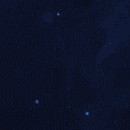
能及时同步，NBA竞猜官网 确实
溃或
在这方面很可靠。
稳才
【赛事全】
【界
五大联赛肯定有，甚至一些地方
操作
性比赛也能找到，冷门赛事也能
设置
跟。
上手
NBA