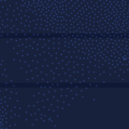
安全流程层级
访问身份控制
采用IP定位、设备识
线。
通信加密协议
全站部署TLS协议，保