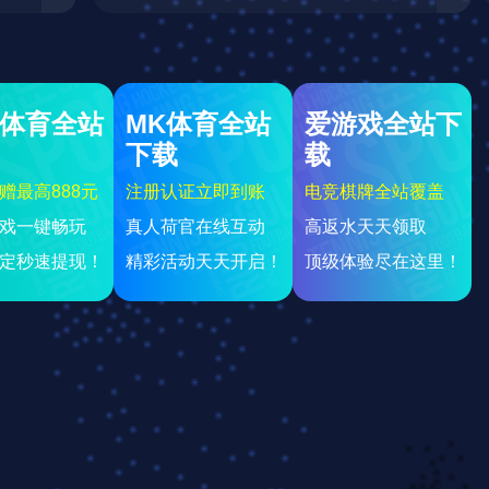
密性。
配日志溯源功能，协助事后安全验证与应急响应。
时分析处理，防止可疑操作对平台正常秩序造成干
档