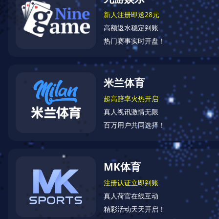
App Store
Google Play