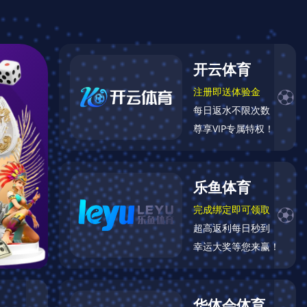
App
公司
体育
注册入口
简介
头条