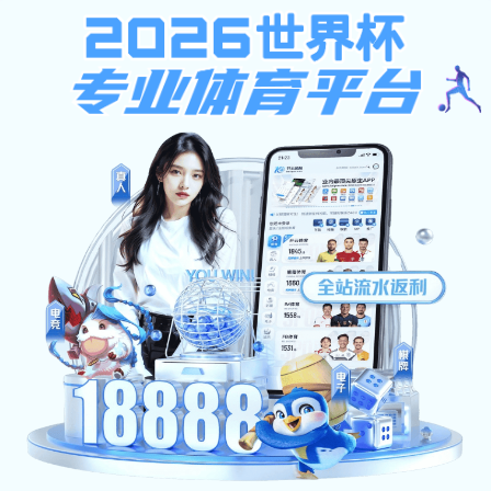
注册入口
全天更新 ·
NBA竞猜官网
赛事实时同步
无论您身在何处，
NBA竞猜官网APP
为您带来高
速、高清、稳定的观赛体验。
下载客户端
网页端访问