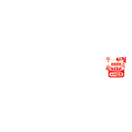
于体育活动增进互信与理解。例如，在青少年培训、
教练员交流等方面进行合作，可以有效促进各国间的
人才流动及技术分享，从而深化双方关系。
同时，通过大型赛事如世界杯或奥运会，各参赛国会
因为共同目标而形成一种联系，这也有助于缓解潜在
矛盾。此外，成功举办赛事还可以提升主办国家或地
区在国际社会中的形象，为后续发展打下坚实基础。
4、未来合作机会展望
梅措拉此行不仅是一次简单的访问，更是对于未来各
种潜在合作机会的一次探索。从足球教育到商业赞
助，从青少年培养到社区建设，各个层面都有可能出
现新的合作模式。
例如，在教育领域，可考虑联合开展关于运动管理及