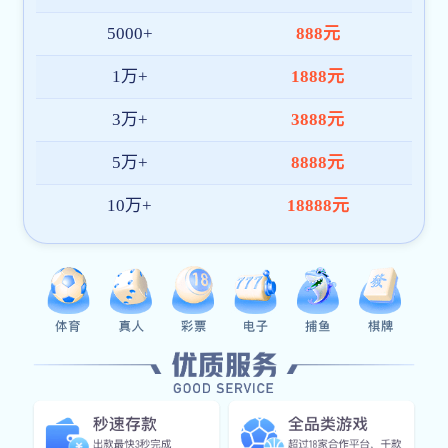
1、安东尼奥的战术安排
安东尼奥作为一名经验丰富的教练，其战术安排一直
以来都备受瞩目。在此次亚青赛与U23亚洲杯小组赛
中，他针对不同对手制定了相应的战术，使得球队能
够灵活应对各种局面。首先，在防守上，安东尼奥强
调整体协作，通过紧密的人盯人防守来限制对手进
攻，并有效减少失误。同时，他还特别注重快速反
击，以便在对方失位时抓住机会进行进攻。
其次，在进攻端，安东尼奥注重利用边路突破，通过
球员之间精准的传球配合制造机会。他鼓励球员多做
无球跑动，从而拉开空间，为攻击型球员创造更多射
门机会。这种战术安排让球队在面对强敌时能够保持