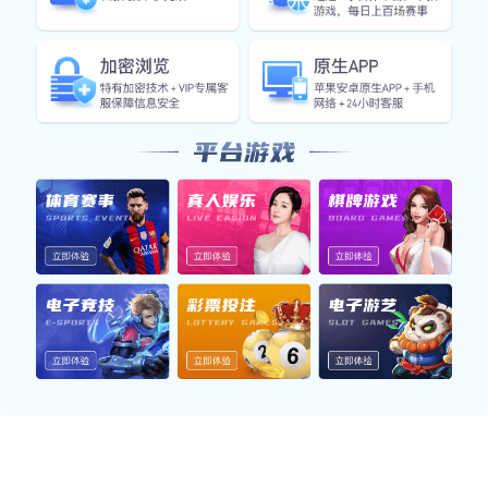
足够的攻击威胁，增加胜算。
最后，安东尼奥也非常注重心理调适，他认为良好的
心理状态是赢得比赛的重要因素。因此，他常常通过
谈话激励队员，让他们保持自信心和斗志。这种心理
层面的准备显然为球队在关键时刻提供了支持，使他
们能够顶住压力，顺利晋级。
2、关键球员表现突出
在这场赛事中，多名球员表现出色，为球队晋级立下
赫赫战功。其中，一些年轻球员展现出了极高的潜力
和优秀的竞技状态。从前场到后场，各个位置上的队
员都发挥出色，有效贯彻了教练的战术意图。例如，
中场核心球员凭借其出色的控球能力和视野，多次为
前锋送出精准直塞，大幅提升了进攻效率。