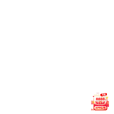
轮，当发现对手针对某些战术进行了针对性布置后，
他及时进行了阵型调整，以增强中场控制力并提高进
攻效率。这种随机应变能力使得球队始终保持竞争优
势，对手难以找到破解之道。
与此同时，在临场换人方面，安东尼奥也显示出了极
高水平。根据比赛节奏及体能状况，他合理选择替换
队员，有效地保持了整体实力。而且他还善于观察每
位选手状态，根据他们的发展需求进行适当指导，使
得每位队员都能充分发挥自身特长，提高整体协调
性。
这样的策略和调整不仅帮助球队顺利度过难关，更让
年轻队伍体验到了高水平比赛所需具备的一系列素
养，包括临场应变能力及自主决策能力，这对于他们